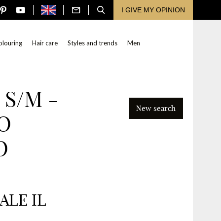
I GIVE MY OPINION
olouring
Hair care
Styles and trends
Men
 S/M -
New search
CO
Search
O
ALE IL