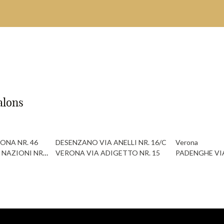
alons
ONA NR. 46
DESENZANO VIA ANELLI NR. 16/C
Verona
e
NAZIONI NR. 1 - C.C. ADIGEO
VERONA VIA ADIGETTO NR. 15
PADENGHE VIA