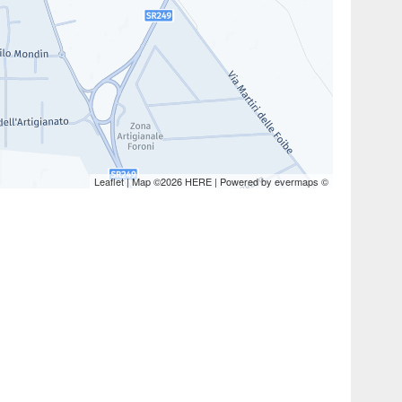
Leaflet
| Map ©2026
HERE
| Powered by
evermaps
©