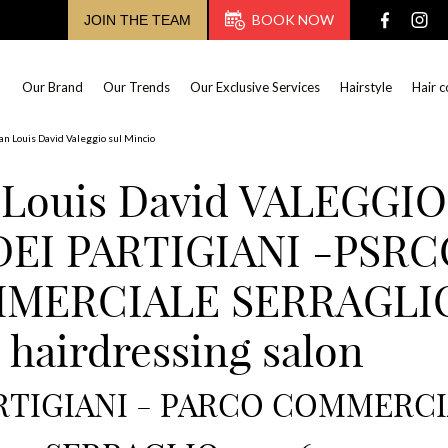
BOOK NOW
JOIN THE TEAM
Our Brand
Our Trends
Our Exclusive Services
Hairstyle
Hair c
an Louis David Valeggio sul Mincio
 Louis David VALEGGIO
DEI PARTIGIANI -PSR
MERCIALE SERRAGLI
hairdressing salon
ARTIGIANI - PARCO COMMERCI