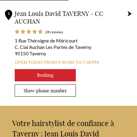
+
Experience oil-activated coloring with iNOA from L’Oréal
Jean Louis David TAVERNY - CC
1
Professionnel.
AUCHAN
-
A vegan, ammonia-free formula for high visibility coloring.
28 reviews
In your hairdressing salons Jean Louis David*
1 Rue Théroigne de Méricourt
C. Cial Auchan Les Portes de Taverny
95150 Taverny
RESERVE YOUR COLOR!
OPEN TODAY FROM 9:30 AM TO 7:30 PM
Booking
Show phone number
Votre hairstylist de confiance à
Taverny : Jean Louis David