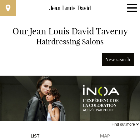
Our Jean Louis David Taverny
Find a Salon Near You
Hairdressing Salons
Advanced Filters
New search
France
Find out more
Jean Louis David x iNOA
LIST
MAP