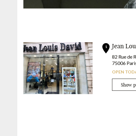
Jean Louis David x iNOA
Experience oil-activated coloring with iNOA from L’Oréal
Jean Lo
A vegan, ammonia-free formula for high visibility coloring.
1
In your hairdressing salons Jean Louis David*
82 Rue de 
75006 Pari
OPEN TODA
RESERVE YOUR COLOR!
Show 