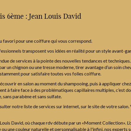
ris 6ème : Jean Louis David
u favori pour une coiffure qui vous correspond.
fessionnels transposent vos idées en réalité pour un style avant-gar
due de services à la pointe des nouvelles tendances et techniques
r par un chignon ou une tresse moderne, tirer avantage d’un soin ch
tamment pour satisfaire toutes vos folies coiffure.
écouvrir en salon au moment du shampooing, puis à appliquer chez 
à faire face à des problématiques capillaires multiples, c’est don
, sans parabène et sans sulfate.
sulter notre liste de services sur internet, sur le site de votre salon
uis David, où chaque rdv débute par un «Moment Collection». L’obj
ou une couleur naturelle et personnalisable à l'infini, nos experts 