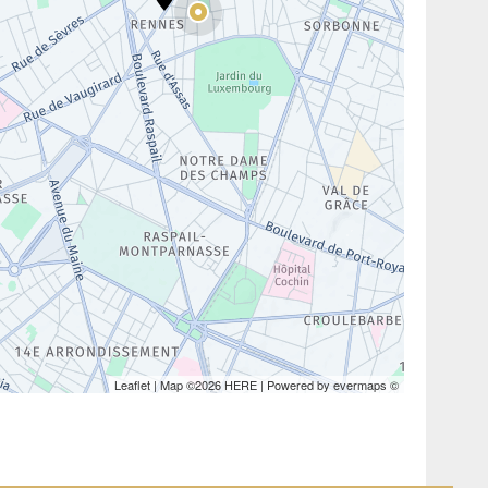
Leaflet
| Map ©2026
HERE
| Powered by
evermaps
©