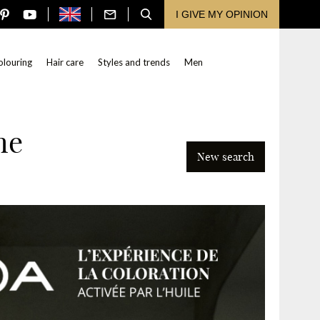
I GIVE MY OPINION
olouring
Hair care
Styles and trends
Men
me
New search
Search