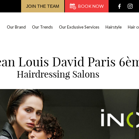
BOOK NOW
JOIN THE TEAM
Our Brand
Our Trends
Our Exclusive Services
Hairstyle
Hair c
ean Louis David Paris 6è
Hairdressing Salons