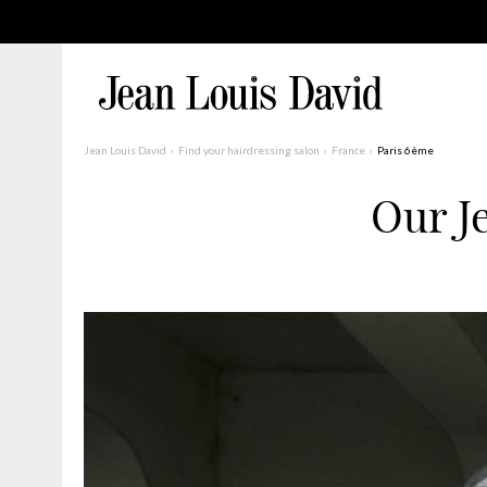
Jean Louis David
Find your hairdressing salon
France
Paris 6ème
Our J
Find a Salon Near You
Advanced Filters
France