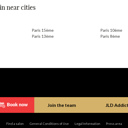
n near cities
Paris 15ème
Paris 10ème
Paris 13ème
Paris 8ème
Join the team
JLD Addic
Book now
Find a salon
General Conditions of Use
Legal Information
Press area