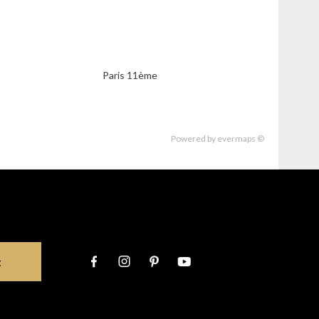
Paris 11ème
Powered by
evermaps ©
t