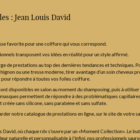
les : Jean Louis David
sse favorite pour une coiffure qui vous correspond.
sionnels transposent vos idées en réalité pour un style affirmé.
ge de prestations au top des dernières tendances et techniques. P
 chignon ou une tresse moderne, tirer avantage d’un soin cheveux pr
pour répondre à toutes vos folies coiffure.
ont disponibles en salon au moment du shampooing, puis à utiliser c
masques permettent de répondre à des problématiques capillaires d
st créée sans silicone, sans parabène et sans sulfate.
arder notre catalogue de prestations en ligne, sur le site de votre s
s David, où chaque rdv s'ouvre par un «Moment Collection». Le but 
leur naturelle et personnalisable à l'infini, nos professionnels saur