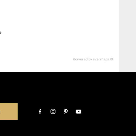
e
Powered by
evermaps ©
t