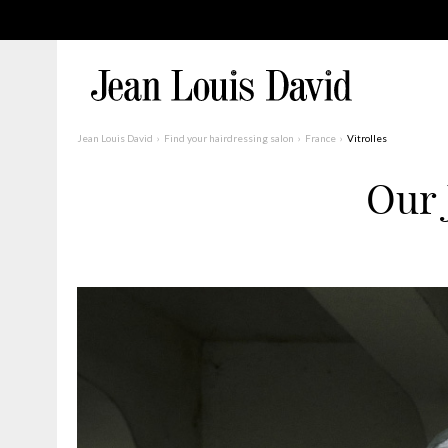
Jean Louis David
Find your hairdressing salon
France
Vitrolles
Our 
Find a Salon Near You
Advanced Filters
France