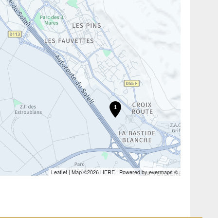
1
Leaflet
| Map ©2026
HERE
| Powered by
evermaps
©