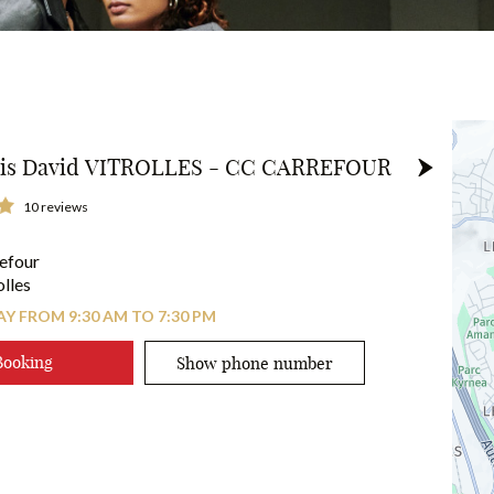
 Professionnel.
uis David VITROLLES - CC CARREFOUR
10 reviews
refour
lles
Y FROM 9:30 AM TO 7:30 PM
Booking
Show phone number