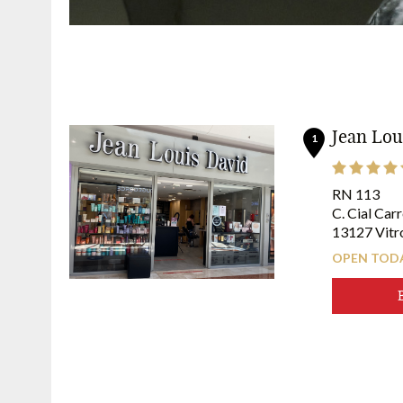
Jean Louis David x iNOA
Experience oil-activated coloring with iNOA from L’Oréal
Jean Lo
A vegan, ammonia-free formula for high visibility coloring.
1
In your hairdressing salons Jean Louis David*
RN 113
C. Cial Car
RESERVE YOUR COLOR!
13127 Vitro
OPEN TODA