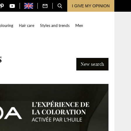
I GIVE MY OPINION
olouring
Hair care
Styles and trends
Men
s
New search
Search