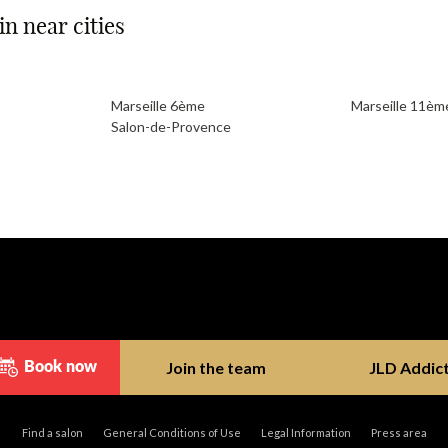
n near cities
Marseille 6ème
Marseille 11èm
Salon-de-Provence
Join the team
JLD Addic
Book now
Find a salon
General Conditions of Use
Legal Information
Press area